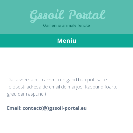
Gssoil Portal
Oameni si animale fericite
Meniu
Sari
la
conținut
Daca vrei sa-mi transmiti un gand bun poti sa te
folosesti adresa de email de mai jos. Raspund foarte
greu dar raspund:)
Email: contact(@)gssoil-portal.eu